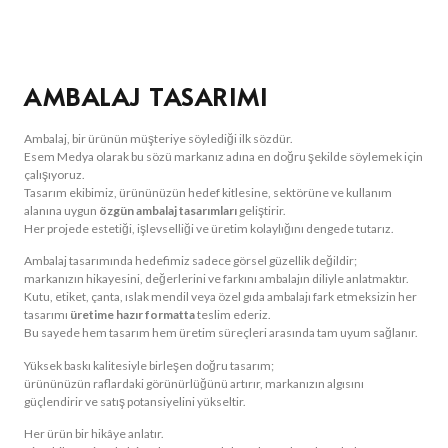
AMBALAJ TASARIMI
Ambalaj, bir ürünün müşteriye söylediği ilk sözdür.
Esem Medya olarak bu sözü markanız adına en doğru şekilde söylemek için
çalışıyoruz.
Tasarım ekibimiz, ürününüzün hedef kitlesine, sektörüne ve kullanım
alanına uygun
özgün ambalaj tasarımları
geliştirir.
Her projede estetiği, işlevselliği ve üretim kolaylığını dengede tutarız.
Ambalaj tasarımında hedefimiz sadece görsel güzellik değildir;
markanızın hikayesini, değerlerini ve farkını ambalajın diliyle anlatmaktır.
Kutu, etiket, çanta, ıslak mendil veya özel gıda ambalajı fark etmeksizin her
tasarımı
üretime hazır formatta
teslim ederiz.
Bu sayede hem tasarım hem üretim süreçleri arasında tam uyum sağlanır.
Yüksek baskı kalitesiyle birleşen doğru tasarım;
ürününüzün raflardaki görünürlüğünü artırır, markanızın algısını
güçlendirir ve satış potansiyelini yükseltir.
Her ürün bir hikâye anlatır.