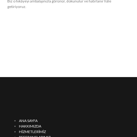
Biz o hikâyeyi ambalajınızla görünür, dokunulur ve hatırlanır hâle
getiriyoruz.
ANA SAYFA
HAKKIMIZDA
HİZMETLERİMİZ