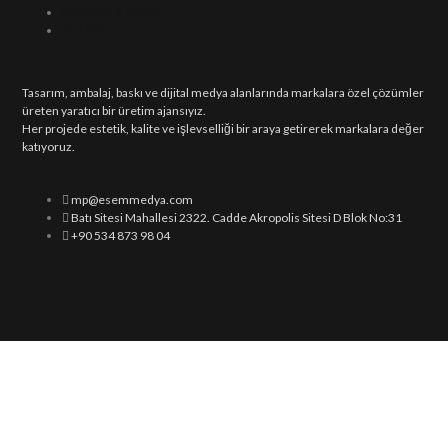
REFERANSLARIMIZ
İLETİŞİM
Tasarım, ambalaj, baskı ve dijital medya alanlarında markalara özel çözümler
üreten yaratıcı bir üretim ajansıyız.
Her projede estetik, kalite ve işlevselliği bir araya getirerek markalara değer
katıyoruz.
mp@esemmedya.com
Batı Sitesi Mahallesi 2322. Cadde Akropolis Sitesi D Blok No:31
+90 534 873 98 04